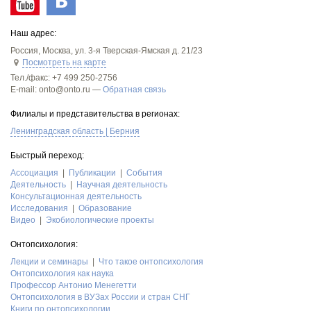
Наш адрес:
Россия
,
Москва
,
ул. 3-я Тверская-Ямская д. 21/23
Посмотреть на карте
Тел./факс:
+7 499 250-2756
E-mail: onto@onto.ru —
Обратная связь
Филиалы и представительства в регионах:
Ленинградская область | Берния
Быстрый переход:
Асcоциация
Публикации
События
Деятельность
Научная деятельность
Консультационная деятельность
Исследования
Образование
Видео
Экобиологические проекты
Онтопсихология:
Лекции и семинары
Что такое онтопсихология
Онтопсихология как наука
Профессор Антонио Менегетти
Онтопсихология в ВУЗах России и стран СНГ
Книги по онтопсихологии