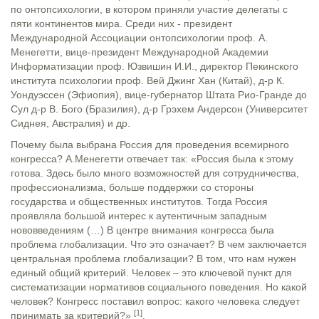
по онтопсихологии, в котором приняли участие делегаты с
пяти континентов мира. Среди них - президент
Международной Ассоциации онтопсихологии проф. А.
Менегетти, вице-президент Международной Академии
Информатизации проф. Юзвишин И.И., директор Пекинского
института психологии проф. Вей Джинг Хан (Китай), д-р К.
Уондуэссен (Эфиопия), вице-губернатор Штата Рио-Гранде до
Сул д-р В. Бого (Бразилия), д-р Грэхем Андерсон (Университет
Сиднея, Австралия) и др.
Почему была выбрана Россия для проведения всемирного
конгресса? А.Менегетти отвечает так: «Россия была к этому
готова. Здесь было много возможностей для сотрудничества,
профессионализма, больше поддержки со стороны
государства и общественных институтов. Тогда Россия
проявляла большой интерес к аутентичным западным
нововведениям (…) В центре внимания конгресса была
проблема глобализации. Что это означает? В чем заключается
центральная проблема глобализации? В том, что нам нужен
единый общий критерий. Человек – это ключевой пункт для
систематизации нормативов социального поведения. Но какой
человек? Конгресс поставил вопрос: какого человека следует
[1]
принимать за критерий?»
.