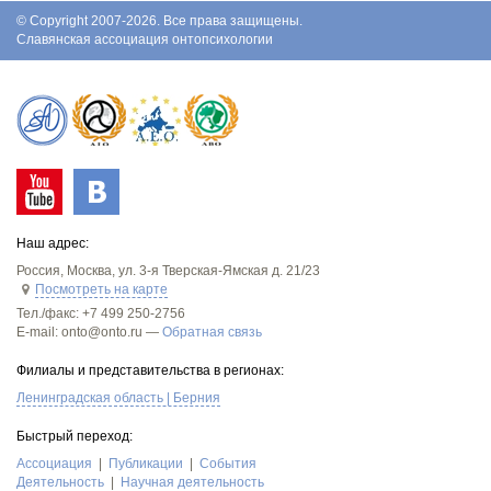
© Copyright 2007-2026. Все права защищены.
Славянская ассоциация онтопсихологии
Наш адрес:
Россия
,
Москва
,
ул. 3-я Тверская-Ямская д. 21/23
Посмотреть на карте
Тел./факс:
+7 499 250-2756
E-mail: onto@onto.ru —
Обратная связь
Филиалы и представительства в регионах:
Ленинградская область | Берния
Быстрый переход:
Асcоциация
Публикации
События
Деятельность
Научная деятельность