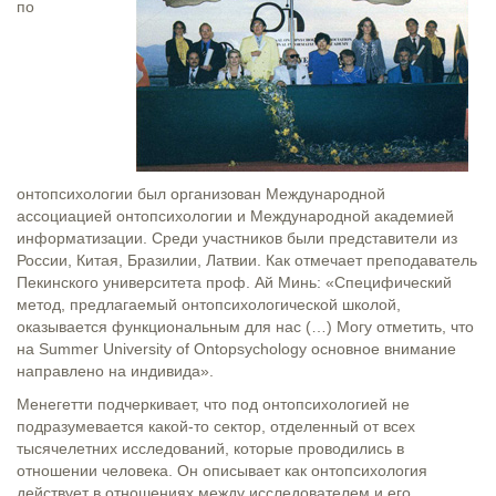
по
онтопсихологии был организован Международной
ассоциацией онтопсихологии и Международной академией
информатизации. Среди участников были представители из
России, Китая, Бразилии, Латвии. Как отмечает преподаватель
Пекинского университета проф. Ай Минь: «Специфический
метод, предлагаемый онтопсихологической школой,
оказывается функциональным для нас (…) Могу отметить, что
на Summer University of Ontopsychology основное внимание
направлено на индивида».
Менегетти подчеркивает, что под онтопсихологией не
подразумевается какой-то сектор, отделенный от всех
тысячелетних исследований, которые проводились в
отношении человека. Он описывает как онтопсихология
действует в отношениях между исследователем и его