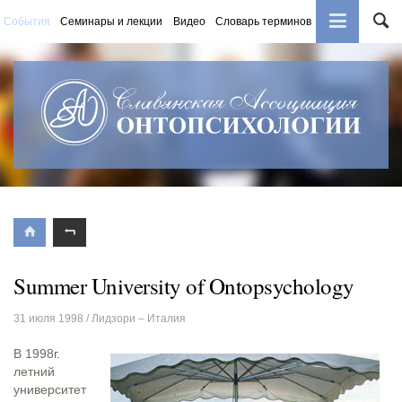
События
Семинары и лекции
Видео
Словарь терминов
Книги
Summer University of Ontopsychology
31 июля 1998
/ Лидзори – Италия
В 1998г.
летний
университет