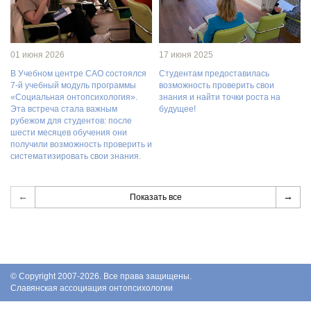
01 июня 2026
17 июня 2025
В Учебном центре САО состоялся
Студентам предоставилась
7-й учебный модуль программы
возможность проверить свои
«Социальная онтопсихология».
знания и найти точки роста на
Эта встреча стала важным
будущее!
рубежом для студентов: после
шести месяцев обучения они
получили возможность проверить и
систематизировать свои знания.
←
→
Показать все
© Copyright 2007-2026. Все права защищены.
Славянская ассоциация онтопсихологии