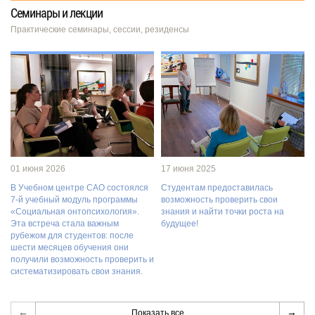
Семинары и лекции
Практические семинары, сессии, резиденсы
01 июня 2026
17 июня 2025
В Учебном центре САО состоялся
Студентам предоставилась
7-й учебный модуль программы
возможность проверить свои
«Социальная онтопсихология».
знания и найти точки роста на
Эта встреча стала важным
будущее!
рубежом для студентов: после
шести месяцев обучения они
получили возможность проверить и
систематизировать свои знания.
←
→
Показать все