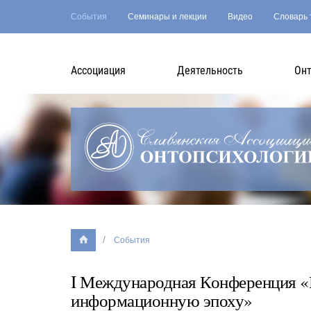
События
Семинары и лекции
Видео
Словарь 
Асcоциация
Деятельность
Онт
События
I Международная Конференция «Р
информационную эпоху»