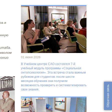
ра и
онную
штаба.
имволом
01 июня 2026
тонио
В Учебном центре САО состоялся 7-й
учебный модуль программы «Социальная
онтопсихология». Эта встреча стала важным
рубежом для студентов: после шести
месяцев обучения они получили
возможность проверить и систематизировать
Обратная связь
свои знания.