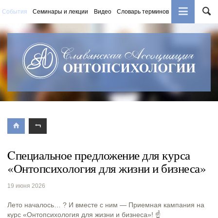
События
Семинары и лекции
Видео
Словарь терминов
Книги
Cпециальное предложение для курса
«Онтопсихология для жизни и бизнеса»
19 июня 2026
Лето началось… ? И вместе с ним — Приемная кампания на
курс «Онтопсихология для жизни и бизнеса»! ☝️