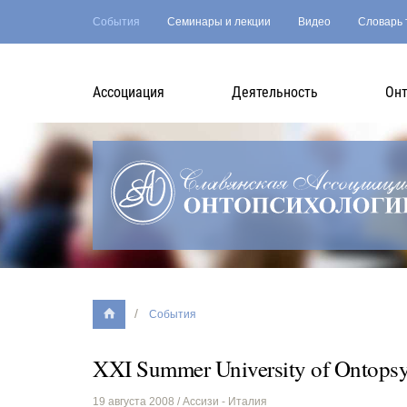
События
Семинары и лекции
Видео
Словарь 
Асcоциация
Деятельность
Онт
События
XXI Summer University of Ontops
19 августа 2008
/ Ассизи - Италия