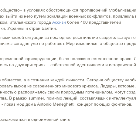
 общество» в условиях обостряющихся противоречий глобализации
х выйти из него путем эскалации военных конфликтов, привлекла 
ком, итальянского города
Ассизи
более 400 представителей
ки, Украины и стран Балтии.
номической ситуации за последнее десятилетие свидетельствует о
низмы сегодня уже не работают. Мир изменился, а общество прод
современной юриспруденции, было положено естественное право. 
ясь на двух критериях – собственной идентичности и исторической
 в обществе, а в сознании каждой личности. Сегодня обществу нео
ровать выход из современного мирового кризиса. Лидеры, которые,
венностью распоряжаясь своим природным потенциалом, могут созд
тва. В рамках summer, помимо лекций, составлявших интеллектуа
 - показ мод дома Antonio Meneghetti, концерт поющих фонтанов,
ознакомиться в одноименной книге.