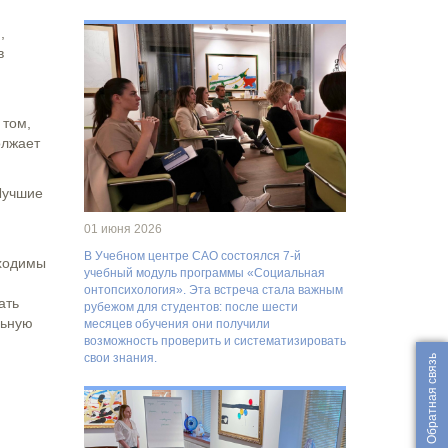
,
в
 том,
олжает
Лучшие
01 июня 2026
В Учебном центре САО состоялся 7-й
бходимы
учебный модуль программы «Социальная
онтопсихология». Эта встреча стала важным
ать
рубежом для студентов: после шести
льную
месяцев обучения они получили
возможность проверить и систематизировать
свои знания.
Обратная связь