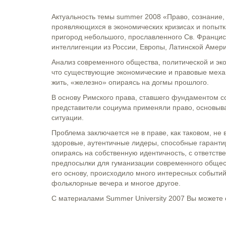
Актуальность темы summer 2008 «Право, сознание,
проявляющихся в экономических кризисах и попытка
пригород небольшого, прославленного Св. Францис
интеллигенции из России, Европы, Латинской Амери
Анализ современного общества, политической и эко
что существующие экономические и правовые меха
жить, «железно» опираясь на догмы прошлого.
В основу Римского права, ставшего фундаментом 
представители социума применяли право, основыва
ситуации.
Проблема заключается не в праве, как таковом, не
здоровые, аутентичные лидеры, способные гаранти
опираясь на собственную идентичность, с ответст
предпосылки для гуманизации современного общес
его основу, происходило много интересных событий
фольклорные вечера и многое другое.
С материалами Summer University 2007 Вы можете 