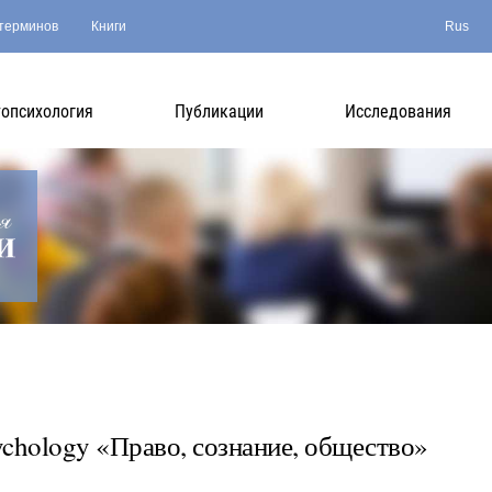
терминов
Книги
Rus
опсихология
Публикации
Исследования
ychology «Право, сознание, общество»