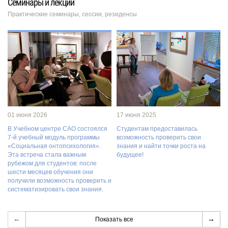
Семинары и лекции
Практические семинары, сессии, резиденсы
01 июня 2026
17 июня 2025
В Учебном центре САО состоялся
Студентам предоставилась
7-й учебный модуль программы
возможность проверить свои
«Социальная онтопсихология».
знания и найти точки роста на
Эта встреча стала важным
будущее!
рубежом для студентов: после
шести месяцев обучения они
получили возможность проверить и
систематизировать свои знания.
←
→
Показать все