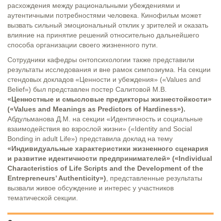
расхождения между рациональными убеждениями и
аутентичными потребностями человека. Кинофильм может
вызвать сильный эмоциональный отклик у зрителей и оказать
влияние на принятие решений относительно дальнейшего
способа организации своего жизненного пути.
Сотрудники кафедры онтопсихологии также представили
результаты исследования и вне рамок симпозиума. На секции
стендовых докладов «Ценности и убеждения» («Values and
Belief») был представлен постер Салитовой М.В.
«
Ценностные и смысловые предикторы жизнестойкости»
(«Values and Meanings as Predictors of Hardiness»).
Абдульманова Д.М. на секции «Идентичность и социальные
взаимодействия во взрослой жизни» («Identity and Social
Bonding in adult Life») представила доклад на тему
«Индивидуальные характеристики жизненного сценария
и развитие идентичности предпринимателей» («Individual
Characteristics of Life Scripts and the Development of the
Entrepreneurs’ Authenticity»)
, представленные результаты
вызвали живое обсуждение и интерес у участников
тематической секции.