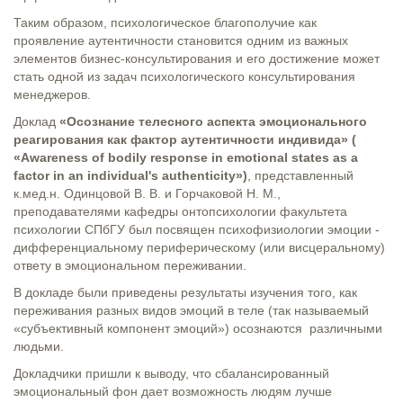
Таким образом, психологическое благополучие как
проявление аутентичности становится одним из важных
элементов бизнес-консультирования и его достижение может
стать одной из задач психологического консультирования
менеджеров.
Доклад
«Осознание телесного аспекта эмоционального
реагирования как фактор аутентичности индивида» (
«Awareness of bodily response in emotional states as a
factor in an individual's authenticity»)
, представленный
к.мед.н. Одинцовой В. В. и Горчаковой Н. М.,
преподавателями кафедры онтопсихологии факультета
психологии СПбГУ был посвящен психофизиологии эмоции -
дифференциальному периферическому (или висцеральному)
ответу в эмоциональном переживании.
В докладе были приведены результаты изучения того, как
переживания разных видов эмоций в теле (так называемый
«субъективный компонент эмоций») осознаются различными
людьми.
Докладчики пришли к выводу, что сбалансированный
эмоциональный фон дает возможность людям лучше