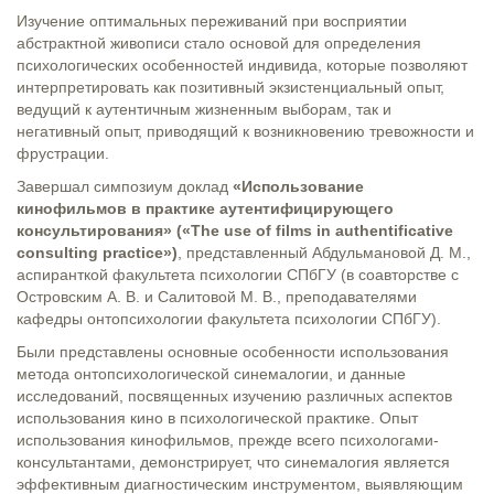
Изучение оптимальных переживаний при восприятии
абстрактной живописи стало основой для определения
психологических особенностей индивида, которые позволяют
интерпретировать как позитивный экзистенциальный опыт,
ведущий к аутентичным жизненным выборам, так и
негативный опыт, приводящий к возникновению тревожности и
фрустрации.
Завершал симпозиум доклад
«Использование
кинофильмов в практике аутентифицирующего
консультирования» («The use of films in authentificative
consulting practice»)
, представленный Абдульмановой Д. М.,
аспиранткой факультета психологии СПбГУ (в соавторстве с
Островским А. В. и Салитовой М. В., преподавателями
кафедры онтопсихологии факультета психологии СПбГУ).
Были представлены основные особенности использования
метода онтопсихологической синемалогии, и данные
исследований, посвященных изучению различных аспектов
использования кино в психологической практике. Опыт
использования кинофильмов, прежде всего психологами-
консультантами, демонстрирует, что синемалогия является
эффективным диагностическим инструментом, выявляющим