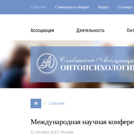
События
Семинары и лекции
Видео
Словарь 
Асcоциация
Деятельность
Онт
События
Международная научная конфере
21 октября 2013
/ Москва