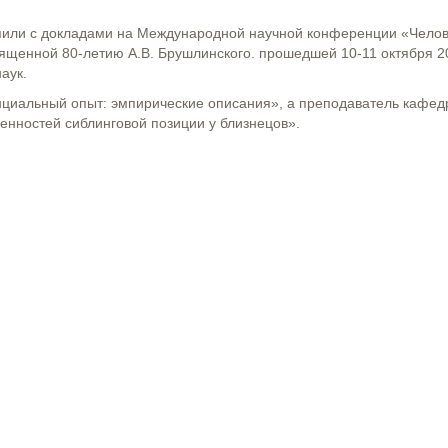
пили с докладами на Международной научной конференции «Челов
священной 80-летию А.В. Брушлинского. прошедшей 10-11 октября 2
аук.
нциальный опыт: эмпирические описания», а преподаватель кафе
енностей сиблинговой позиции у близнецов».