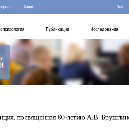
терминов
Книги
Rus
опсихология
Публикации
Исследования
нция, посвященная 80-летию А.В. Брушлин