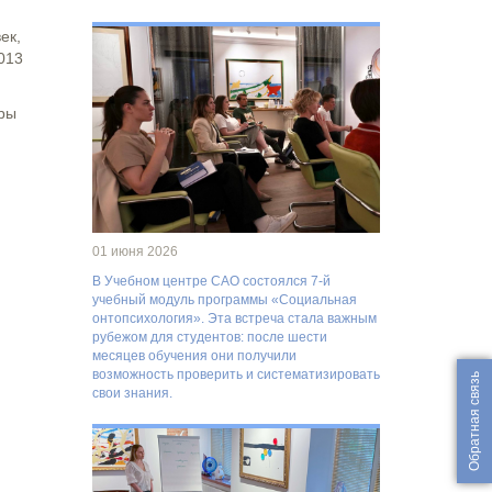
ек,
013
дры
01 июня 2026
В Учебном центре САО состоялся 7-й
учебный модуль программы «Социальная
онтопсихология». Эта встреча стала важным
рубежом для студентов: после шести
месяцев обучения они получили
возможность проверить и систематизировать
Обратная связь
свои знания.