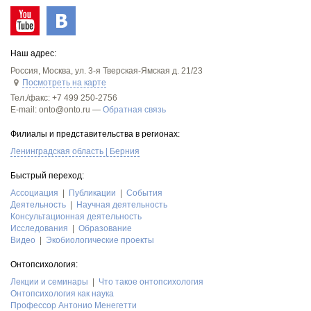
Наш адрес:
Россия
,
Москва
,
ул. 3-я Тверская-Ямская д. 21/23
Посмотреть на карте
Тел./факс:
+7 499 250-2756
E-mail: onto@onto.ru —
Обратная связь
Филиалы и представительства в регионах:
Ленинградская область | Берния
Быстрый переход:
Асcоциация
Публикации
События
Деятельность
Научная деятельность
Консультационная деятельность
Исследования
Образование
Видео
Экобиологические проекты
Онтопсихология:
Лекции и семинары
Что такое онтопсихология
Онтопсихология как наука
Профессор Антонио Менегетти