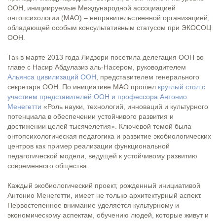
ООН, инициируемые Международной ассоциацией
онтопсихологии (МАО) – неправительственной организацией,
обладающей особым консультативным статусом при ЭКОСОЦ
ООН.
Так в марте 2013 года Лидзори посетила делегация ООН во
главе с Насир Абдулазиз аль-Насером, руководителем
Альянса цивилизаций ООН
, представителем генерального
секретаря ООН. По инициативе МАО прошел
круглый стол с
участием представителей ООН и профессора Антонио
Менегетти
«Роль науки, технологий, инноваций и культурного
потенциала в обеспечении устойчивого развития и
достижении целей тысячелетия». Ключевой темой была
онтопсихологическая педагогика и развитие экобиологических
центров как пример реализации функциональной
педагогической модели, ведущей к устойчивому развитию
современного общества.
Каждый экобиологический проект, рожденный инициативой
Антонио Менегетти, имеет не только архитектурный аспект.
Первостепенное внимание уделяется культурному и
экономическому аспектам, обучению людей, которые живут и