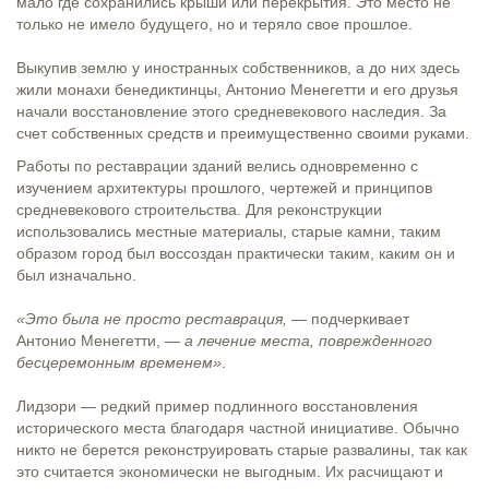
мало где сохранились крыши или перекрытия. Это место не
только не имело будущего, но и теряло свое прошлое.
Выкупив землю у иностранных собственников, а до них здесь
жили монахи бенедиктинцы, Антонио Менегетти и его друзья
начали восстановление этого средневекового наследия. За
счет собственных средств и преимущественно своими руками.
Работы по реставрации зданий велись одновременно с
изучением архитектуры прошлого, чертежей и принципов
средневекового строительства. Для реконструкции
использовались местные материалы, старые камни, таким
образом город был воссоздан практически таким, каким он и
был изначально.
«Это была не просто реставрация,
— подчеркивает
Антонио Менегетти, —
а лечение места, поврежденного
бесцеремонным временем»
.
Лидзори — редкий пример подлинного восстановления
исторического места благодаря частной инициативе. Обычно
никто не берется реконструировать старые развалины, так как
это считается экономически не выгодным. Их расчищают и