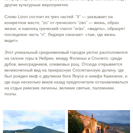
другие культурные мероприятия.
Слово Lizori состоит из трех частей: “lì” — указывает на
конкретное место; “zo” от греческого “zào” — жизнь, образ
жизни; и наконец греческий глагол “orào”, «видеть», образует
последнюю часть “ri”. Лидзори означает: «там, где жизнь
видит».
Этот уникальный средневековый городок уютно расположился
на склоне горы в Умбрии, между Фолиньо и Сполето: среди
дубов, виноградников, оливковых рощ. Отсюда открывается
великолепный вид на прекрасную Сполетанскую долину, где
был рожден миф о двуликом боге Янусе и нимфе Камезене, и
где еще несколько веков назад предпочитали останавливаться
на отдых римские легионы, великие святые, паломники,
поэты.