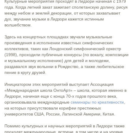
Культурные мероприятия проходят в Лидзори начиная с 1979
года. Когда летний закат зажигает сполетанскую долину, рисуя
между небом и землей декорации, от которых захватывает
дух, звучание музыки в Лидзори кажется истинным
волшебством.
Здесь на концертных площадках звучали музыкальные
произведения в исполнении известных симфонических
коллективов, таких как Лондонский симфонический оркестр
(1998), проходили публичные конкурсы (по вокалу, композиции
и музыкальному исполнению) для детей и молодежи,
раздавался звук волынки в Рождество, а также любительское
пение в кругу друзей.
Инициатором этих мероприятий выступает Ассоциация
«Международная школа ОнтоАрт» – школа, которая именно в
Лидзори, начиная еще с конца 70-х годов прошлого века,
организовывала международные
семинары по креативности
,
на которых присутствовали корифеи престижных
университетов США, России, Латинской Америки, Китая.
Помимо культурных и научных мероприятий в Лидзори также
проходят международные встречи, в том числе и на уровне