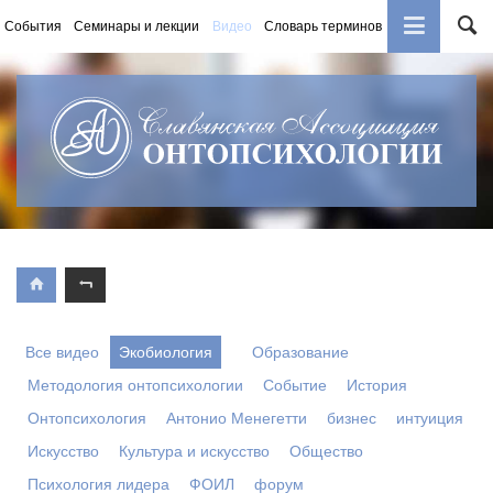
События
Семинары и лекции
Видео
Словарь терминов
Книги
Все
видео
Экобиология
Образование
Методология онтопсихологии
Событие
История
Онтопсихология
Антонио Менегетти
бизнес
интуиция
Искусство
Культура и искусство
Общество
Психология лидера
ФОИЛ
форум