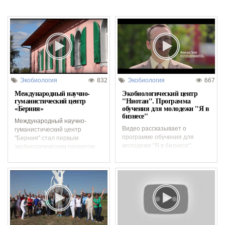
Экобиология
832
Экобиология
667
Международный научно-
Экобиологический центр
гуманистический центр
"Ниотан". Программа
«Берния»
обучения для молодежи "Я в
бизнесе"
Международный научно-
Видео рассказывает о
гуманистический центр
программе обучения для
"Берния" стал первым
молодежи "Я в бизнесе",
экобиологическим проектом
которая проходит на Урале в
на территории России.
Международном центре
Основан в 2002 году под
бизнеса, менеджмента и
Санкт-Петербургом...
психологии...