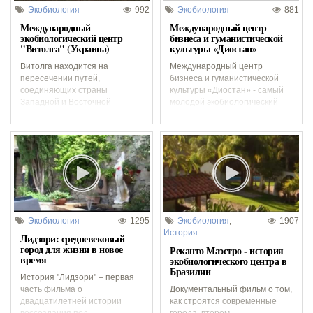
Экобиология
992
Экобиология
881
Международный
Международный центр
экобиологический центр
бизнеса и гуманистической
"Витолга" (Украина)
культуры «Диостан»
Витолга находится на
Международный центр
пересечении путей,
бизнеса и гуманистической
соединяющих страны
культуры «Диостан» - самый
Западной и Восточной
молодой экобиологический
Европы, на высоком берегу
проект, созданный под
Днепра, в живописном устье
Магнитогорском, на
Каневского...
территории...
Экобиология
1295
Экобиология
,
1907
История
Лидзори: средневековый
город для жизни в новое
Реканто Маэстро - история
время
экобиологического центра в
Бразилии
История "Лидзори" – первая
часть фильма о
Документальный фильм о том,
двадцатилетней истории
как строятся современные