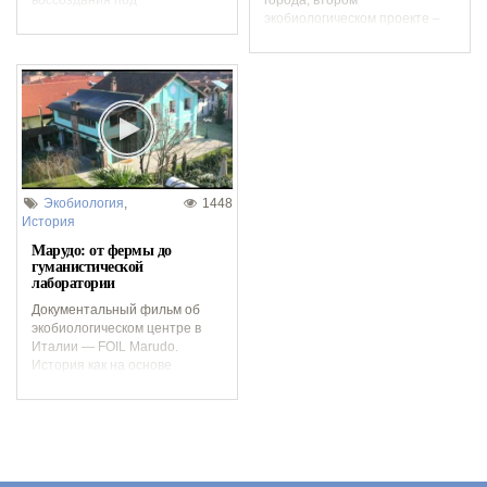
воссоздания под
города, втором
руководством Антонио
экобиологическом проекте –
Менегетти из руин
Международном центре
средневекового...
гуманистического искусства...
Экобиология
,
1448
История
Марудо: от фермы до
гуманистической
лаборатории
Документальный фильм об
экобиологическом центре в
Италии — FOIL Marudo.
История как на основе
частной инициативы, можно
реализовывать
гуманистический...