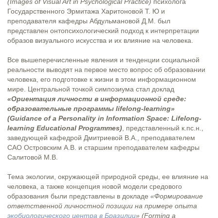
(Images of Visual Art in Psychological Practice)
психолога
Государственного Эрмитажа Харитоновой Т. Ю и
преподавателя кафедры Абдульмановой Д.М. был
представлен онтопсихологический подход к интерпретации
образов визуального искусства и их влияние на человека.
Все вышеперечисленные явления и тенденции социальной
реальности выводят на первое место вопрос об образовании
человека, его подготовке к жизни в этом информационном
мире. Центральной точкой симпозиума стал доклад
«Ориентация личности в информационной среде:
образовательные программы lifelong-learning»
(Guidance of a Personality in Information Space: Lifelong-
learning Educational Programmes)
, представленный к.пс.н.,
заведующей кафедрой Дмитриевой В.А., преподавателем
САО Островским А.В. и старшим преподавателем кафедры
Салитовой М.В.
Тема экологии, окружающей природной среды, ее влияние на
человека, а также концепция новой модели средового
образования были представлены в докладе
«Формирование
ответственной личностной позиции на примере опыта
экобиологического центра в Бразилии
» (Forming a