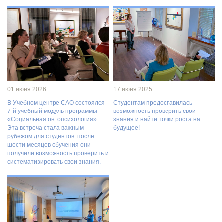
01 июня 2026
17 июня 2025
В Учебном центре САО состоялся
Студентам предоставилась
7-й учебный модуль программы
возможность проверить свои
«Социальная онтопсихология».
знания и найти точки роста на
Эта встреча стала важным
будущее!
рубежом для студентов: после
шести месяцев обучения они
получили возможность проверить и
систематизировать свои знания.