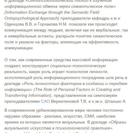
В докладе
«Онтопсихологический подход к изучению
информационного обмена через семантическое поле»
(Information Exchange through the Semantic Field:
Ontopsychological Approach)
преподаватели кафедры к.м.н
Одинцова В.В. и Горчакова Н.М. показали как происходит
коммуникация между людьми, включая как ее вербальные, так
и невербальные аспекты, раскрыли понятие семантическое
поле и указали на факторы, влияющие на эффективность
коммуникации.
О том, как современные средства массовой информации
создают, конструируют социально-психологическую
реальность, какую роль играет психология личности,
исполняющей роль информационного посредника шла речь в
докладе
«Роль личностных факторов в создании и передаче
информации» (The Role of Personal Factors in Creating and
Transferring Information)
, представленном на симпозиуме
преподавателями
САО
Вереитиновой Т.В. и к.эк.н. Штанько А.
В современном урбанизированном мире человек постоянно
окружен образами - реклама, искусство, СМИ, наиболее
яркими из которых являются визуальные. В докладе
«Образы
визуального искусства в психологической практике»