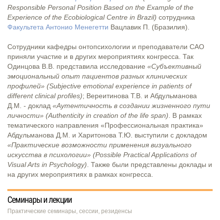
Responsible Personal Position Based on the Example of the
Experience of the Ecobiological Centre in Brazil)
сотрудника
Факультета Антонио Менегетти
Вацлавик П. (Бразилия).
Сотрудники кафедры онтопсихологии и преподаватели САО
приняли участие и в других мероприятиях конгресса. Так
Одинцова В.В. представила исследование
«Субъективный
эмоциональный опыт пациентов разных клинических
профилей» (Subjective emotional experience in patients of
different clinical profiles)
; Вереитинова Т.В. и Абдульманова
Д.М. - доклад
«Аутентичность в создании жизненного пути
личности» (Authenticity in creation of the life span)
. В рамках
тематического направления «Профессиональная практика»
Абдульманова Д.М. и Харитонова Т.Ю. выступили с докладом
«Практические возможности применения визуального
искусства в психологии» (Possible Practical Applications of
Visual Arts in Psychology)
. Также были представлены доклады и
на других мероприятиях в рамках конгресса.
Семинары и лекции
Практические семинары, сессии, резиденсы