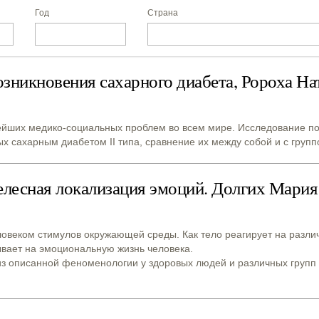
Год
Страна
зникновения сахарного диабета, Ророха На
ейших медико-социальных проблем во всем мире. Исследование по
х сахарным диабетом II типа, сравнение их между собой и с груп
елесная локализация эмоций. Долгих Мария
ловеком стимулов окружающей среды. Как тело реагирует на разл
зывает на эмоциональную жизнь человека.
из описанной феноменологии у здоровых людей и различных групп