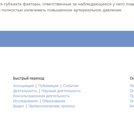
я субъекта факторы, ответственные за наблюдающееся у него пов
и полностью излечивать повышенное артериальное давление.
Быстрый переход:
Он
Асcоциация
Публикации
События
Ле
Деятельность
Научная деятельность
Он
Консультационная деятельность
Пр
Исследования
Образование
Он
Видео
Экобиологические проекты
Кн