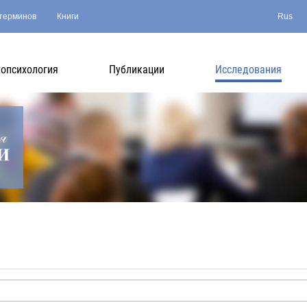
терминов
Книги
Rus
опсихология
Публикации
Исследования