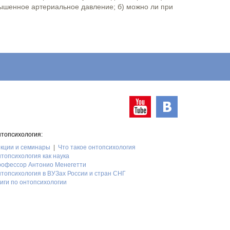
ышенное артериальное давление; б) можно ли при
топсихология:
кции и семинары
Что такое онтопсихология
топсихология как наука
офессор Антонио Менегетти
топсихология в ВУЗах России и стран СНГ
иги по онтопсихологии