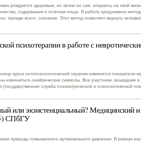
ек рождается здоровым, но затем он сам, опираясь на свой жизне
ичества, содержания и эстетики пищи. В работе предложена метод
но, прежде всего, сознание. Этот метод позволяет вернуть человек
кой психотерапии в работе с невротическ
 конце курса онтопсихологической терапии изменятся показатели кат
жны измениться онейрические символы. Все участники, вошедшие в
 (государственная служба психиатрической и психологической пом
ный или экзистенциальный? Медицинский и
05) СПбГУ
ием природы повышенного артериального давления. В рамках изуч