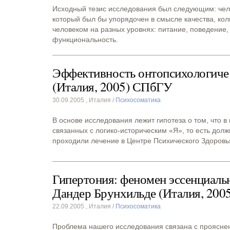
Исходный тезис исследования был следующим: челов
который был бы упорядочен в смысле качества, кол
человеком на разных уровнях: питание, поведение, 
функциональность.
Эффективность онтопсихологичес
(Италия, 2005) СПбГУ
30.09.2005
, Италия /
Психосоматика
В основе исследования лежит гипотеза о том, что в
связанных с логико-историческим «Я», то есть дол
проходили лечение в Центре Психического Здоровья
Гипертония: феномен эссенциаль
Дандер Брунхильде (Италия, 20
22.09.2005
, Италия /
Психосоматика
Проблема нашего исследования связана с прояснен