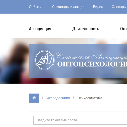
События
Семинары и лекции
Видео
Словарь 
Асcоциация
Деятельность
Онт
Исследования
Психосоматика
Ключевые
слова