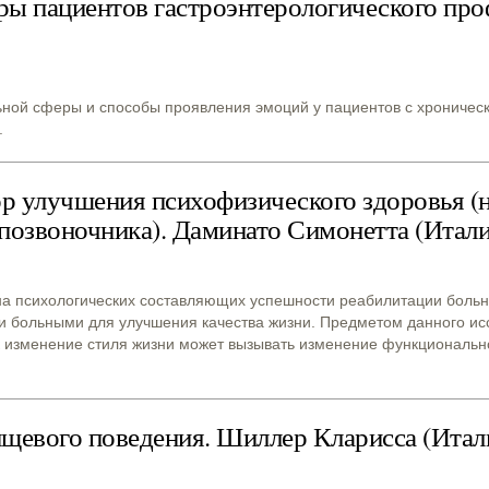
ы пациентов гастроэнтерологического проф
ьной сферы и способы проявления эмоций у пациентов с хроничес
.
ор улучшения психофизического здоровья (
озвоночника). Даминато Симонетта (Итал
т на психологических составляющих успешности реабилитации боль
ни больными для улучшения качества жизни. Предметом данного и
к изменение стиля жизни может вызывать изменение функционально
щевого поведения. Шиллер Кларисса (Итал